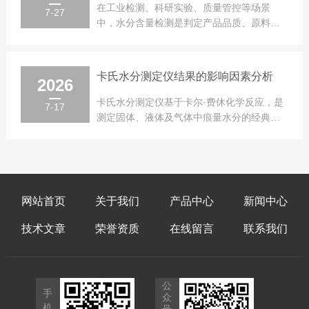
在工业检测、科研实验、质量管控等场景
7-27
中，水分含量检测是判定产品品质、原料纯
度、工艺稳定性的重要指标，全自动卡氏微
量水...
卡氏水分测定仪结果的影响因素分析
2026
卡氏水分测定仪基于卡尔·费休化学反应，是
7-17
测定固体、液体及气体中痕量水分的经典方
法。尽管其原理成熟，实际检测结果仍易受...
网站首页
关于我们
产品中心
新闻中心
技术文章
荣誉资质
在线留言
联系我们
公
手
众
机