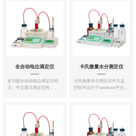
法、双精度浮点运算模式、
口将数据传输到计算机进行
高速运算处理器，保证超高
进一步处理和分析。这样，
有效数据位数，结果准确可
研究人员可以更方便地对实
靠，采用优良的神经网络，
验数据进行统计和比较，提
PID控制...
高实验...
全自动电位滴定仪
卡氏微量水分测定仪
多功能全自动电位滴定仪特
卡氏微量水分测定仪中文监
点：中文显示滴定过程，可
控软件运行于windows平台
进行中英文输入、输出。选
上，通过RS-232接口传输数
择不同电极可进行酸碱滴
据，实现远程操作，成熟的
定、氧化还原滴定、络合滴
技术服务，可提供多种供仪
定、银量法则量、离子浓度
器使用的方法及技术手册，
测定等实验。具有动态滴
能满足不同用户的需求。
定、等量滴定、终点滴定、
PH测量等多...