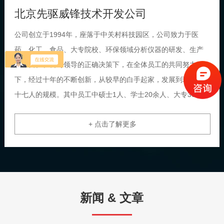
北京先驱威锋技术开发公司
公司创立于1994年，座落于中关村科技园区，公司致力于医
药、化工、食品、大专院校、环保领域分析仪器的研发、生产
和经营。在公司领导的正确决策下，在全体员工的共同努力
下，经过十年的不断创新，从较早的白手起家，发展到现有六
十七人的规模。其中员工中硕士1人、学士20余人、大专30余
人，涉及有机、电、化、光、生物、医药、医检、卫检等各个
+ 点击了解更多
专业。公司已在Z初经历了市场、人员、技术等各个问题之后，
在无外来资金注入的情况下，现已发展到有固定资产800多万，
年产值1000多万。我们也同清华、北航等一些大专院校建立
了...
新闻 & 文章