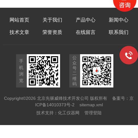
网站首页
关于我们
产品中心
新闻中心
技术文章
荣誉资质
在线留言
联系我们
公
手
众
机
号
二
浏
维
览
码
Copyright©2026 北京先驱威锋技术开发公司 版权所有
备案号：京
ICP备14010373号-2
sitemap.xml
技术支持：
化工仪器网
管理登陆