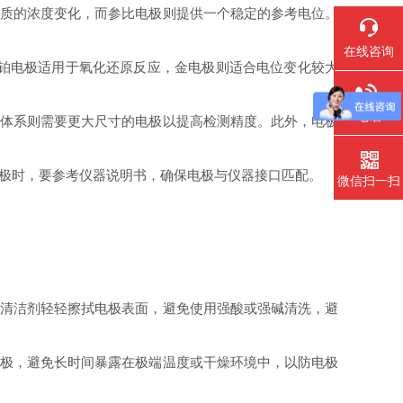
质的浓度变化，而参比电极则提供一个稳定的参考电位。
在线咨询
铂电极适用于氧化还原反应，金电极则适合电位变化较大
电话
体系则需要更大尺寸的电极以提高检测精度。此外，电极
极时，要参考仪器说明书，确保电极与仪器接口匹配。
微信扫一扫
清洁剂轻轻擦拭电极表面，避免使用强酸或强碱清洗，避
极，避免长时间暴露在极端温度或干燥环境中，以防电极