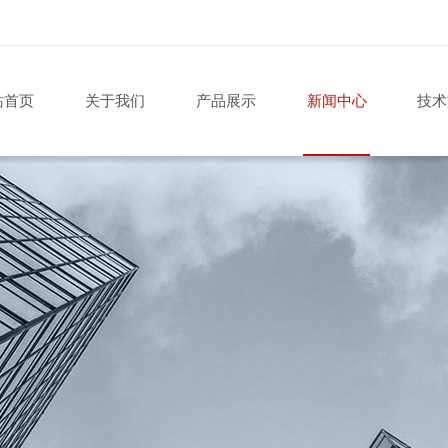
站首页
关于我们
产品展示
新闻中心
技术