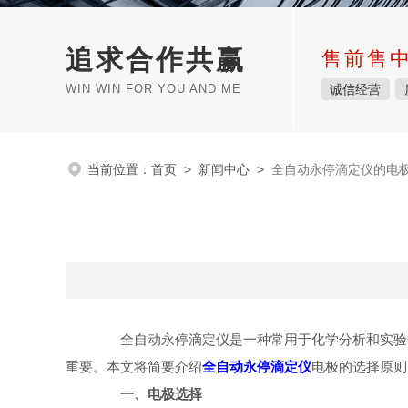
追求合作共赢
售前售
WIN WIN FOR YOU AND ME
诚信经营
当前位置：
首页
>
新闻中心
>
全自动永停滴定仪的电
全自动永停滴定仪是一种常用于化学分析和实验中
重要。本文将简要介绍
全自动永停滴定仪
电极的选择原则
一、电极选择