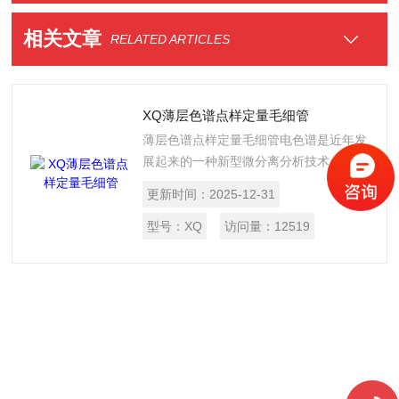
相关文章
RELATED ARTICLES
XQ薄层色谱点样定量毛细管
薄层色谱点样定量毛细管电色谱是近年发
展起来的一种新型微分离分析技术，它整
合了毛细管电泳与微径柱液相色谱的优
更新时间：
2025-12-31
点，通过在填充微细颗粒液相色谱填料的
微径柱色谱柱两端施加直流高压电场，达
型号：
XQ
访问量：
12519
到其对痕量复杂生物及化学体系样品*的
分离能力。