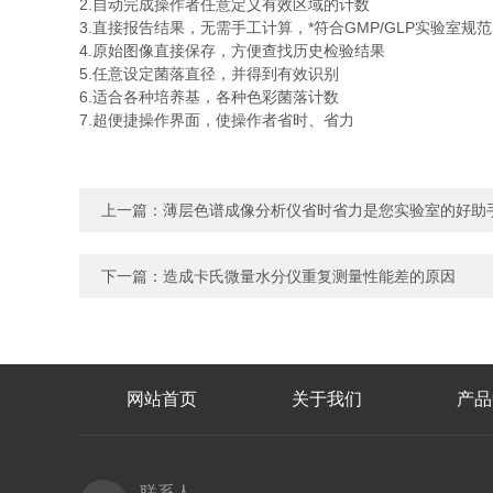
2.自动完成操作者任意定义有效区域的计数
3.直接报告结果，无需手工计算，*符合GMP/GLP实验室
4.原始图像直接保存，方便查找历史检验结果
5.任意设定菌落直径，并得到有效识别
6.适合各种培养基，各种色彩菌落计数
7.超便捷操作界面，使操作者省时、省力
上一篇：
薄层色谱成像分析仪省时省力是您实验室的好助
下一篇：
造成卡氏微量水分仪重复测量性能差的原因
网站首页
关于我们
产品
联系人