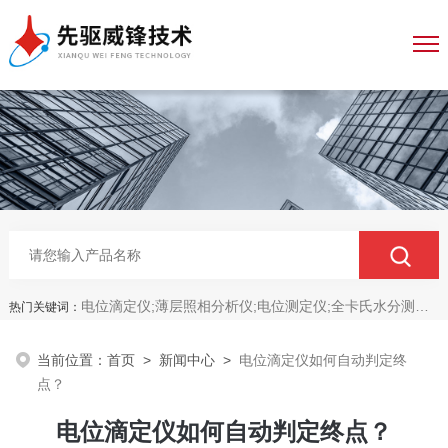
电位滴定仪;薄层照相分析仪;电位测定仪;全卡氏水分测定仪;全自动永停滴定仪;菌落计数分析仪;抑菌圈测量仪;抑菌圈分析仪
热门关键词：
当前位置：
首页
>
新闻中心
>
电位滴定仪如何自动判定终
点？
电位滴定仪如何自动判定终点？