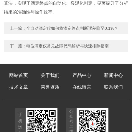
算法，实现了滴定终点的自动化、客观化判定，显著提升了分析
结果的准确性与操作效率。
上一篇：
全自动滴定仪如何将滴定终点判断误差降至0.1%？
下一篇：
电位滴定仪常见故障代码解析与快速排除指南
网站首页
关于我们
产品中心
新闻中心
技术文章
荣誉资质
在线留言
联系我们
公
手
众
机
号
二
浏
维