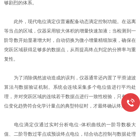
够剧烈的体系。
此外，现代电位滴定仪普遍配备动态滴定控制功能。在远离
等当点的区域，仪器采用较大体积的增量快速加液；当检测到一
阶导数开始显著增大时，自动切换为微小增量精细加液，确保在
突跃区域获得足够多的数据点，从而提高终点判定的分辨率与重
复性。
为了消除偶然波动造成的误判，仪器通常还内置了平滑滤波
算法与数据验证机制。系统会连续采集多个电位值进行平均处
理，并对突跃区域的连续若干数据点进行一致性校验，只有当电
位变化趋势符合化学计量点的典型特征时，才最终确认终点。
电位滴定仪通过实时分析电位-体积曲线的一阶导数极大
值、二阶导数过零点或预设终点电位，结合动态控制与数据处理