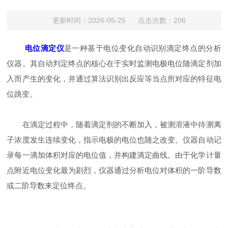
更新时间：2026-05-25 点击次数：206
电位滴定仪
是一种基于电位变化自动识别滴定终点的分析
仪器。其自动判定终点的核心在于实时监测电极电位随滴定剂加
入而产生的变化，并通过算法识别出反应等当点所对应的特征电
位跳变。
在滴定过程中，随着滴定剂的不断加入，被测溶液中待测离
子浓度发生连续变化，指示电极的电位也随之改变。仪器自动记
录每一滴加体积对应的电位值，并构建滴定曲线。由于化学计量
点附近电位变化最为剧烈，仪器通过分析电位对体积的一阶导数
或二阶导数来定位终点。