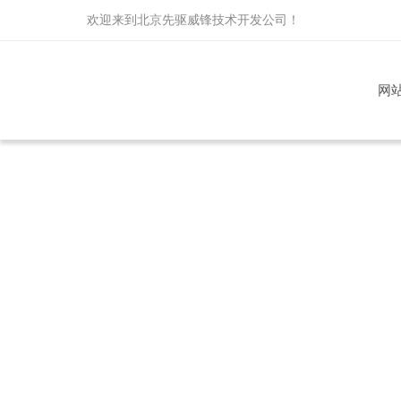
欢迎来到
北京先驱威锋技术开发公司
！
网