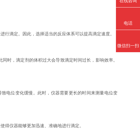
在线咨询
电话
进行滴定。因此，选择适当的反应体系可以提高滴定速度。
微信扫一扫
此同时，滴定剂的体积过大会导致滴定时间过长，影响效率。
导致电位变化缓慢。此时，仪器需要更长的时间来测量电位变
使得仪器能够更加迅速、准确地进行滴定。