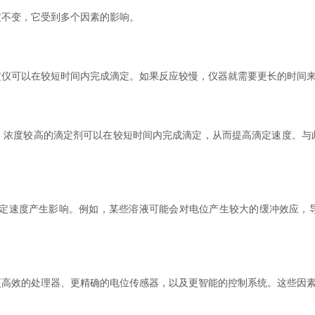
不变，它受到多个因素的影响。
可以在较短时间内完成滴定。如果反应较慢，仪器就需要更长的时间来
度较高的滴定剂可以在较短时间内完成滴定，从而提高滴定速度。与
。
速度产生影响。例如，某些溶液可能会对电位产生较大的缓冲效应，
效的处理器、更精确的电位传感器，以及更智能的控制系统。这些因素