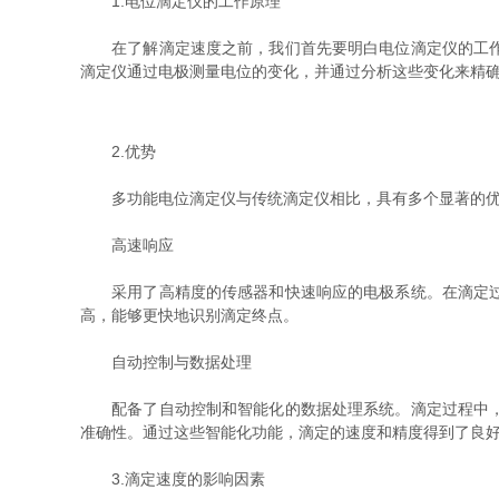
1.电位滴定仪的工作原理
在了解滴定速度之前，我们首先要明白电位滴定仪的工作原
滴定仪通过电极测量电位的变化，并通过分析这些变化来精
2.优势
多功能电位滴定仪与传统滴定仪相比，具有多个显著的优势
高速响应
采用了高精度的传感器和快速响应的电极系统。在滴定过程
高，能够更快地识别滴定终点。
自动控制与数据处理
配备了自动控制和智能化的数据处理系统。滴定过程中，仪
准确性。通过这些智能化功能，滴定的速度和精度得到了良
3.滴定速度的影响因素