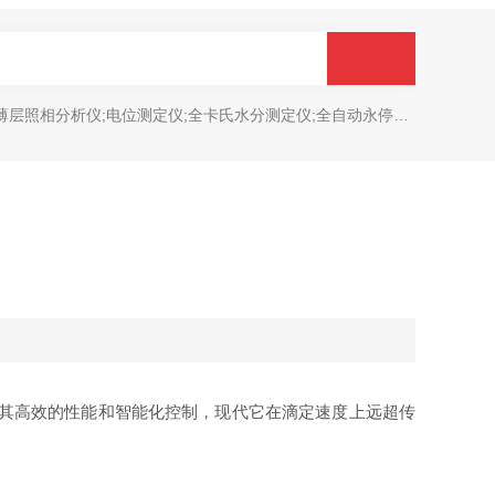
分析仪;电位测定仪;全卡氏水分测定仪;全自动永停滴定仪;菌落计数分析仪;抑菌圈测量仪;抑菌圈分析仪
？
其高效的性能和智能化控制，现代它在滴定速度上远超传