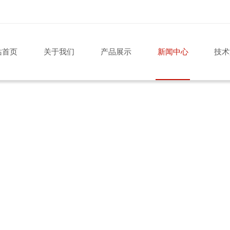
站首页
关于我们
产品展示
新闻中心
技术