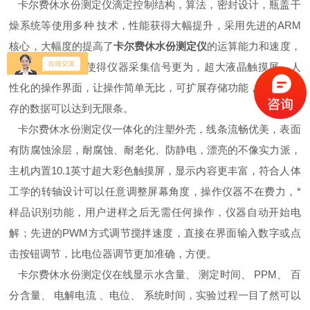
卡尔费休水份测定仪滴定控制结构，算法，密封设计，瓶盖干
燥系统等使用多种 技术，性能获得大幅提升，采用先进的ARM
核心，大幅度的提高了
卡尔费休水份测定仪
的运算能力和速度，
先进的DAC芯片使得仪器采集信号更为，超大液晶触摸屏，人
性化的操作界面，让操作简单无比，可扩展存储功能，理论上保
存的数据可以达到无限条。
卡尔费休水份测定仪一体化的注塑外壳，线条流畅优美，表面
有防腐蚀涂层，耐腐蚀、耐老化、防静电，漂亮的不像实力派，
主机内置10.1英寸超大彩色触摸屏，显示内容更丰富，符合人体
工学的转轴设计可以任意调整屏幕角度，操作仪器不在费力，*
样品识别功能，用户进样之后无需任何操作，仪器自动开始电
解；先进的PWM方式调节搅拌速度，直接在界面输入数字或点
击按钮调节，比电位器调节更加准确，方便。
卡尔费休水份测定仪在线显示水含量、 测定时间、 PPM、 百
分含量、 电解电流 、电位、 系统时间，实验过程一目了然可以