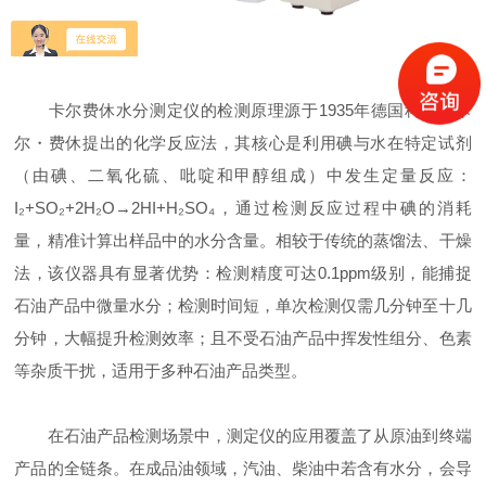
卡尔费休水分测定仪的检测原理源于1935年德国科学家卡
尔・费休提出的化学反应法，其核心是利用碘与水在特定试剂
（由碘、二氧化硫、吡啶和甲醇组成）中发生定量反应：
I₂+SO₂+2H₂O→2HI+H₂SO₄，通过检测反应过程中碘的消耗
量，精准计算出样品中的水分含量。相较于传统的蒸馏法、干燥
法，该仪器具有显著优势：检测精度可达0.1ppm级别，能捕捉
石油产品中微量水分；检测时间短，单次检测仅需几分钟至十几
分钟，大幅提升检测效率；且不受石油产品中挥发性组分、色素
等杂质干扰，适用于多种石油产品类型。
在石油产品检测场景中，测定仪的应用覆盖了从原油到终端
产品的全链条。在成品油领域，汽油、柴油中若含有水分，会导