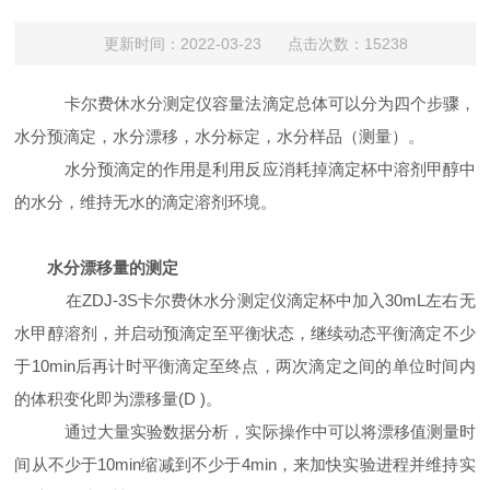
更新时间：2022-03-23 点击次数：15238
卡尔费休水分测定仪容量法滴定总体可以分为四个步骤，
水分预滴定，水分漂移，水分标定，水分样品（测量）
。
水分预滴定的作用是利用反应消耗掉滴定杯中溶剂甲醇中
的水分，维持无水的滴定溶剂环境。
水分漂移量的测定
在
ZDJ-3S
卡尔费休水分测定仪
滴定杯中加入
30mL
左右无
水甲醇溶剂，并启动预滴定至平衡状态，继续动态平衡滴定不少
于
10min
后再计时平衡滴定至终点，两次滴定之间的单位时间内
的体积变化即为漂移量
(D )
。
通过大量实验数据分析，实际操作中可以将漂移值测量时
间从不少于
10min
缩减到不少于
4min
，来加快实验进程并维持实