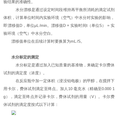
验结果的准确性。
水分漂移是通过设定时间段维持再平衡所消耗的滴定试剂
体积，计算单位时间内实验环境（空气）中水分对实验的影响，
即漂移值
D
，单位
μL /min
。漂移值
D ×
实验时间
t
（单位
S
）
=
实
验环境（空气）中水分空白。
漂移值单位在后续计算时要换算为
mL /S
。
水分标定的测定
水分标定是通过加入已知质量的基准物，来确定卡尔费休
试剂的滴定度（浓度）。
在反应瓶中加一定体积（浸没铂电极）的甲醇，在搅拌下
用卡尔，费休试剂滴定至终点。加人
10 毫克
水（精确至
0.000 1
g
），滴定至终点并记录卡尔，费休试剂的用量（
V
）。卡尔费
休试剂的滴定度按式以下计算：