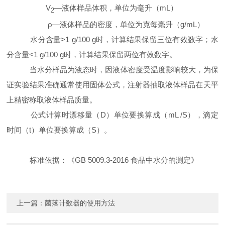
V
—
液体样品体积，单位为毫升（
mL
）
2
ρ—
液体样品的密度，单位为克每毫升（
g/mL
）
水分含量
>1 g/100 g
时，计算结果保留三位有效数字；水
分含量
<1 g/100 g
时，计算结果保留两位有效数字。
当水分样品为液态时，因液体密度受温度影响较大，为保
证实验结果准确通常使用固体公式，注射器抽取液体样品在天平
上精密称取液体样品质量。
公式计算时漂移量（
D
）单位要换算成（
mL /S
），滴定
时间（
t
）单位要换算成（
S
）。
标准依据：《
GB 5009.3-2016
食品中水分的测定》
上一篇：
菌落计数器的使用方法