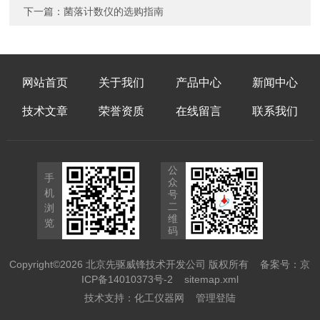
下一篇：
菌落计数仪的选购指南
网站首页
关于我们
产品中心
新闻中心
技术文章
荣誉资质
在线留言
联系我们
公
手
众
机
号
二
浏
维
览
码
Copyright©2026 北京先驱威锋技术开发公司 版权所有
备案号：京
ICP备14010373号-2
sitemap.xml
技术支持：
化工仪器网
管理登陆