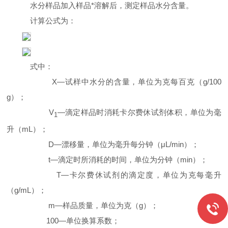
水分样品加入样品*溶解后，测定样品水分含量。
计算公式为：
式中：
X—
试样中水分的含量，单位为克每百克（
g/100
g
）；
V
—
滴定样品时消耗卡尔费休试剂体积，单位为毫
1
升（
mL
）；
D—
漂移量，单位为毫升每分钟（
μL
/min
）；
t—
滴定时所消耗的时间，单位为分钟（
min
）；
T—
卡尔费休试剂的滴定度，单位为克每毫升
（
g/mL
）；
m—
样品质量，单位为克（
g
）；
100—
单位换算系数；