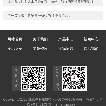
上一篇：
比起人工肉眼记数，菌落计数仪的优势在哪里呢？
下一篇：
微生物测量分析仪的11个特点说明
网站首页
关于我们
产品中心
新闻中心
技术文章
荣誉资质
在线留言
联系我们
公
手
众
机
号
二
浏
维
览
码
Copyright©2026 北京先驱威锋技术开发公司 版权所有
备案号：京
ICP备14010373号-2
sitemap.xml