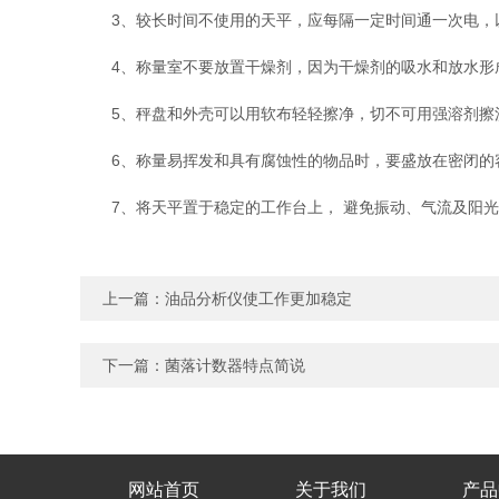
3、较长时间不使用的天平，应每隔一定时间通一次电，以
4、称量室不要放置干燥剂，因为干燥剂的吸水和放水形成
5、秤盘和外壳可以用软布轻轻擦净，切不可用强溶剂擦
6、称量易挥发和具有腐蚀性的物品时，要盛放在密闭的
7、将天平置于稳定的工作台上， 避免振动、气流及阳光
上一篇：
油品分析仪使工作更加稳定
下一篇：
菌落计数器特点简说
网站首页
关于我们
产品