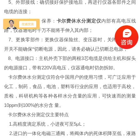
5、外部接线：确切接好保护接地后，再进行仪器各部件之间
电缆的连接；
6、仪器维修、保养：
卡尔费休水分测定仪
内部有高电压线
路，仪器通电时千万不能将手伸入其内部；
7、更换零部件：更换仪器保险丝、变压器时，关闭主机电源
开关不能确保*切断电源，因此，请务必确认已切断总电源；
8、电源接口：主机外壳下部的两根3芯电缆是供给主机和探头
的电源接口，带有220V高电压，仪器通电时切勿拆卸。
卡尔费休水分测定仪符合中国用户的使用习惯，可广泛应用于
化工，制药，食品，电池，塑料等行业的应用，也适用于高校，
质检，科研机构等各种各样水分含量的应用，可快速而的测量
10ppm到100%的水分含 量。
卡尔费休水分测定仪主要特点
1.高精度滴定系统，小进夜可至5μL；
2.进口的一体化电磁三通阀，将阀体内的死体积降至低，液路